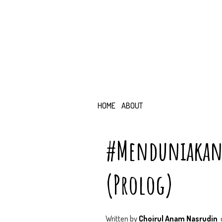
HOME
ABOUT
#MenduniakanM
(Prolog)
Written by
Choirul Anam Nasrudin