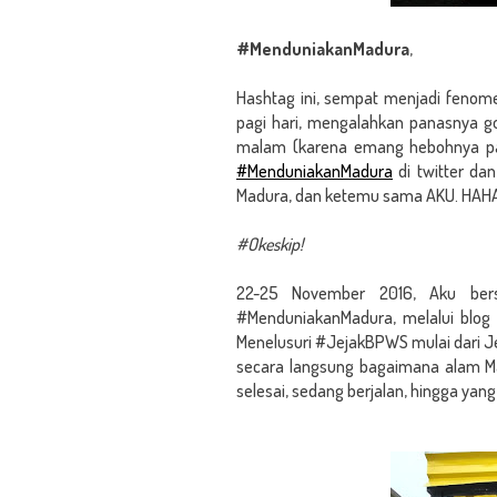
#MenduniakanMadura
,
Hashtag ini, sempat menjadi fenom
pagi hari, mengalahkan panasnya go
malam (karena emang hebohnya pa
#MenduniakanMadura
di twitter da
Madura, dan ketemu sama AKU. HA
#Okeskip!
22-25 November 2016, Aku ber
#MenduniakanMadura, melalui blog d
Menelusuri #JejakBPWS mulai dari Je
secara langsung bagaimana alam Ma
selesai, sedang berjalan, hingga y