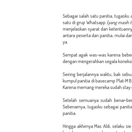
Sebagai salah satu panitia, tugask
satu di grup Whatsapp
(yang masih t
menjelaskan syarat dan ketentuanny
antara peserta dan panitia, mulai da
ya.
Sempat agak was-was karena beberap
dengan mengerahkan segala koneksi y
Seiring berjalannya waktu, bak sebu
kumpul panitia di basecamp Plat-M B
Karena memang mereka sudah stay di
Setelah semuanya sudah benar-ben
Sebenarnya, tugasku sebagai panitia
panitia.
Hingga akhirnya Mas Aldi, selaku s