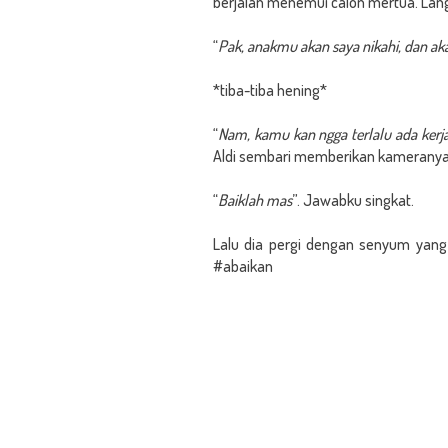
berjalan menemui calon mertua. Lan
“
Pak, anakmu akan saya nikahi, dan ak
*tiba-tiba hening*
“
Nam, kamu kan ngga terlalu ada kerja
Aldi sembari memberikan kameranya
“
Baiklah mas
”. Jawabku singkat.
Lalu dia pergi dengan senyum yang 
#abaikan