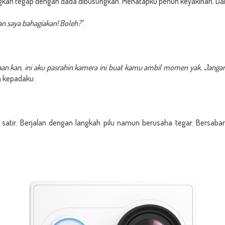
gkah tegap dengan dada dibusungkan. Menatapku penuh keyakinan. Da
an saya bahagiakan! Boleh?
”.
an kan, ini aku pasrahin kamera ini buat kamu ambil momen yak. Jangan d
 kepadaku.
satir. Berjalan dengan langkah pilu namun berusaha tegar. Bersab