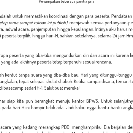
Penampakan beberapa panitia pria
u adalah untuk memastikan koordinasi dengan para peserta. Pendata
etep rame sampai tulisan ini publish)
, menjawab semua pertanyaan-per
a, jadwal acara, penjemputan hingga kepulangan. Intinya aku harus m
ri peserta terpilih, hingga hari-H, bahkan setelahnya, selama 24 jam.Hm
a peserta yang tiba-tiba mengundurkan diri dari acara ini karena
ang ada, akhirnya peserta tetap terpenuhi sesuai rencana.
ah kentut tanpa suara yang tiba-tiba bau. Hari yang ditunggu-tunggu 
angkalan, tepat selepas sholat shubuh. Ketika sampai disana, teman-te
 basecamp sedari H-1. Salut buat mereka!
ar siap kita pun berangkat menuju kantor BPWS. Untuk selanjutn
 pada hari-H ini hampir tidak ada. Jadi kalau ngga bantu-bantu angk
ie acara yang kadang merangkap PDD, menghampiriku. Dia berjalan d