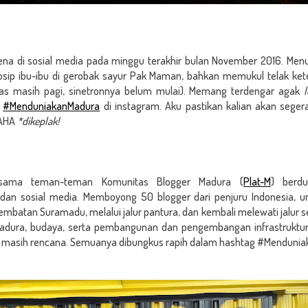
ena di sosial media pada minggu terakhir bulan November 2016. M
sip ibu-ibu di gerobak sayur Pak Maman, bahkan memukul telak kete
s masih pagi, sinetronnya belum mulai). Memang terdengar agak
n
#MenduniakanMadura
di instagram. Aku pastikan kalian akan segera
HAHA
*dikeplak!
sama teman-teman Komunitas Blogger Madura (
Plat-M
) berd
an sosial media. Memboyong 50 blogger dari penjuru Indonesia, unt
mbatan Suramadu, melalui jalur pantura, dan kembali melewati jalur se
dura, budaya, serta pembangunan dan pengembangan infrastruktur
ang masih rencana. Semuanya dibungkus rapih dalam hashtag #Menduni