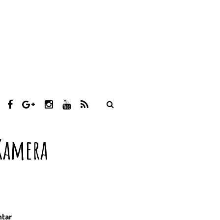
T
F
G
I
Y
R
W
A
O
N
O
S
I
C
O
S
U
S
T
E
G
T
T
Kamera
T
B
L
A
U
E
O
E
G
B
R
O
P
R
E
K
L
A
U
M
S
ntar