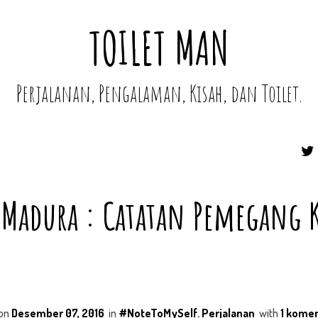
TOILET MAN
Perjalanan, Pengalaman, Kisah, dan Toilet.
adura : Catatan Pemegang 
on
Desember 07, 2016
in
#NoteToMySelf
,
Perjalanan
with
1 kome