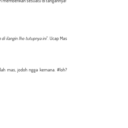
n memberikan sesuatu di tangannya!
i ilangin lho tutupnya ini
”. Ucap Mas
arlah mas, jodoh ngga kemana. #loh?