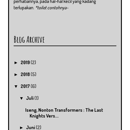
perhatiannya, pada hal-hal kecil yang kadang
terlupakan.
*toilet contohnya~
Blog Archive
2019
(2)
►
2018
(5)
►
2017
(6)
▼
Juli
(1)
▼
Iseng, Nonton Transformers : The Last
Knights Vers...
Juni
(2)
►