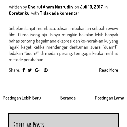
S
Written by
Choirul Anam Nasrudin
on
Juli 10, 2017
in
Coretanku
with
Tidak ada komentar
Sebelum lanjut membaca, tulisan ini bukanlah sebuah review
film. Cuma iseng aja. Isinya mungkin bakalan lebih banyak
bahas tentang bagaimana ekspresi dan ke-norak-an ku yang
'agak' kaget ketika mendengar dentuman suara “duarrr!”,
ledakan “boom!” di medan perang, terngaga ketika melihat
metode perubahan...
Share:
Read More
Postingan Lebih Baru
Beranda
Postingan Lama
Popular Posts