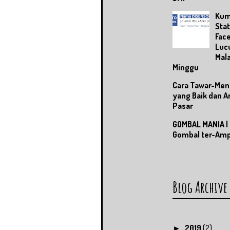
Kum
Sta
Fac
Lucu
Mal
Minggu
Cara Tawar-Men
yang Baik dan 
Pasar
GOMBAL MANIA |
Gombal ter-Am
Blog Archive
2019
(2)
►