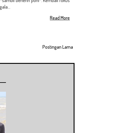
 *sambil benerin poni*. Kembali fokus
ala...
Read More
Postingan Lama