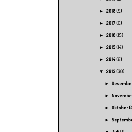
2018
(5)
►
2017
(6)
►
2016
(15)
►
2015
(14)
►
2014
(6)
►
2013
(30)
▼
Desembe
►
Novembe
►
Oktober
(
►
Septemb
►
Juli
(1)
▼