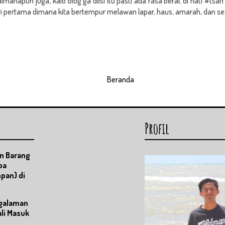
manapun juga, kalo blog ga diisi itu pasti ada rasa berat di hati #tsah
ari pertama dimana kita bertempur melawan lapar, haus, amarah, dan seg
Beranda
Profil
n Barang
pa
pan) di
ngalaman
li Masuk