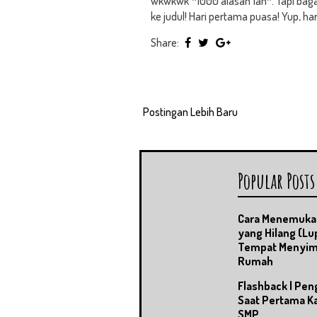
wkwkwk *1000 alasan lah*. Tapi bagai
ke judul! Hari pertama puasa! Yup, h
Share:
Postingan Lebih Baru
Popular Posts
Cara Menemuka
yang Hilang (Lu
Tempat Menyim
Rumah
Flashback | Pe
Saat Pertama Ka
SMP