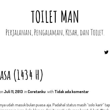
TOILET MAN
Perjalanan, Pengalaman, Kisah, dan Toilet.
asa (1434 H)
on
Juli 11, 2013
in
Coretanku
with
Tidak ada komentar
unya udah masuk bulan puasa aja. Padahal status masih “solo karir” ta