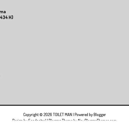
ama
1434 H)
)
Copyright ©
2026
TOILET MAN
| Powered by
Blogger
Design by
Sandpatrol
| Blogger Theme by
NewBloggerThemes.com