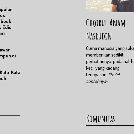
pulan
tus
Choirul Anam
ebook
 Edisi
Nasrudin
am
Cuma manusia yang suk
awar
memberikan sedikit
Ampuh di
perhatiannya, pada hal-h
kecil yang kadang
 Kata-Kata
terlupakan.
*toilet
puh
contohnya~
Komunitas