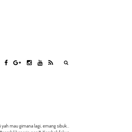
T
F
G
I
Y
R
W
A
O
N
O
S
I
C
O
S
U
S
T
E
G
T
T
T
B
L
A
U
E
O
E
G
B
R
O
P
R
E
K
L
A
U
M
S
pi yah mau gimana lagi, emang sibuk…