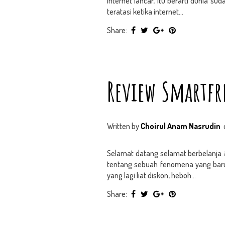
internet lancar, itu berarti dunia s
teratasi ketika internet...
Share:
Review Smartfr
Written by
Choirul Anam Nasrudin
Selamat datang selamat berbelanja #
tentang sebuah fenomena yang bar
yang lagi liat diskon, heboh...
Share: