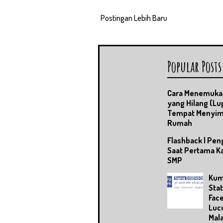
Postingan Lebih Baru
Popular Posts
Cara Menemuka
yang Hilang (Lu
Tempat Menyim
Rumah
Flashback | Pe
Saat Pertama Ka
SMP
Kum
Sta
Fac
Lucu
Mal