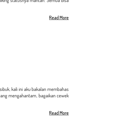
stalking statusnya mantan. Semua bisa
Read More
sibuk, kali ini aku bakalan membahas
 yang mengahantam, bagaikan cewek
Read More