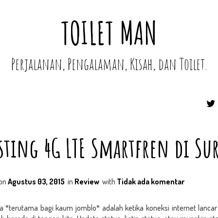
TOILET MAN
Perjalanan, Pengalaman, Kisah, dan Toilet.
ting 4G LTE Smartfren di Sur
on
Agustus 03, 2015
in
Review
with
Tidak ada komentar
a *terutama bagi kaum jomblo* adalah ketika koneksi internet lancar