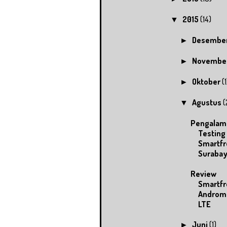
2015
(14)
▼
Desembe
►
Novembe
►
Oktober
(1
►
Agustus
(
▼
Pengalam
Testing
Smartfr
Suraba
Review
Smartfr
Androma
LTE
Juni
(1)
►