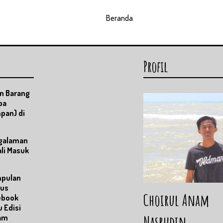
Beranda
Profil
n Barang
pa
pan) di
ngalaman
li Masuk
pulan
tus
Choirul Anam
ebook
 Edisi
Nasrudin
am