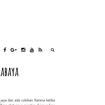
T
F
G
I
Y
R
W
A
O
N
O
S
I
C
O
S
U
S
T
E
G
T
T
abaya
T
B
L
A
U
E
O
E
G
B
R
O
P
R
E
K
L
A
U
M
S
 jaya dan ada colokan. Karena ketika