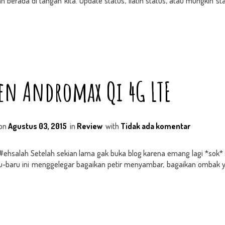
udah berada di tangan kita. Update status, liatin status, atau mungkin 
en Andromax Qi 4G LTE
on
Agustus 03, 2015
in
Review
with
Tidak ada komentar
ehsalah Setelah sekian lama gak buka blog karena emang lagi *sok* 
u-baru ini menggelegar bagaikan petir menyambar, bagaikan ombak