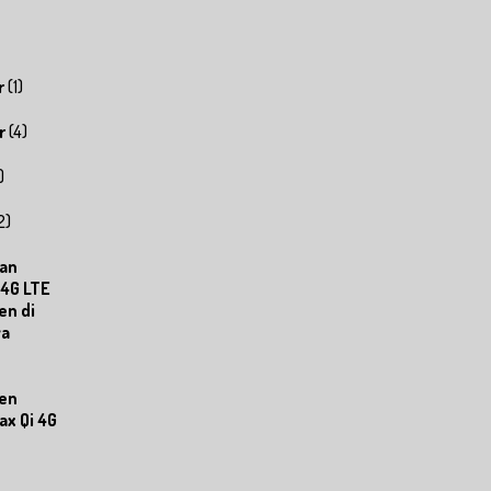
r
(1)
r
(4)
)
2)
an
 4G LTE
en di
ya
en
x Qi 4G