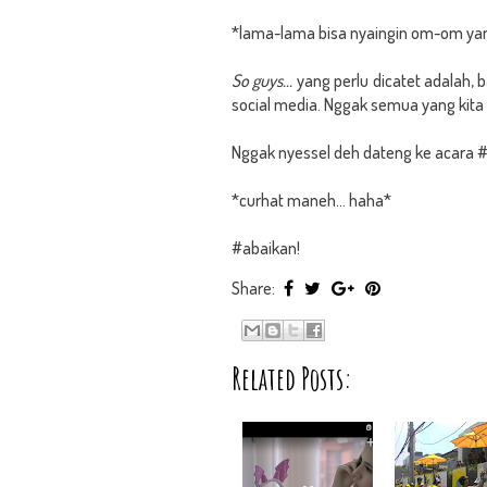
*lama-lama bisa nyaingin om-om yan
So guys...
yang perlu dicatet adalah, 
social media. Nggak semua yang kita
Nggak nyessel deh dateng ke acara #se
*curhat maneh... haha*
#abaikan!
Share:
Related Posts: