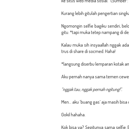
ke situs web media sosial.”
(Sumber :
Kurang lebih gitulah pengertian singk
Ngomongin selfie bagiku sendiri, belo
gitu. *tapi muka tetep nampang di d
Kalau muka sih insyaallah nggak ada
trus di share di socmed. Haha!
*langsung diserbu lemparan kotak a
Aku pernah nanya sama temen cewekku,
“nggak tau, nggak pernah ngitung!”.
Men... aku ‘buang gas’ aja masih bisa d
Gokil hahaha.
Kok bisa ya? Segitunya sama selfi