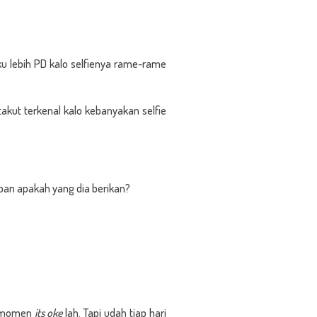
Aku lebih PD kalo selfienya rame-rame
akut terkenal kalo kebanyakan selfie
aban apakah yang dia berikan?
n momen
its oke
lah. Tapi udah tiap hari