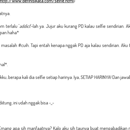
http://www.definisikata.com/selfie.html
)
atnya.
m terlalu '
addict
'-lah ya. Jujur aku kurang PD kalau selfie sendirian. 
epan haha*
 masalah #cuih. Tapi entah kenapa nggak PD aja kalau sendirian. Aku t
mal*.
 berapa kali dia selfie setiap harinya. Iya, SETIAP HARINYA! Dan jaw
iitung, ini udah nggak bisa -_-
e. Emang apa sih manfaatnya? Kalo aku sih taunya buat mengabadika