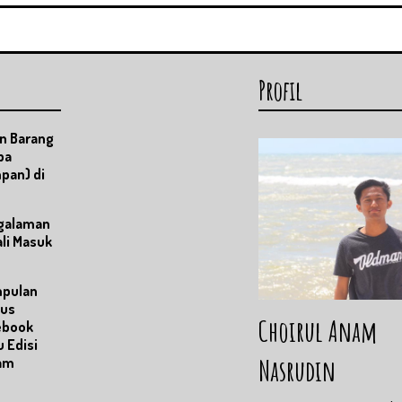
Profil
n Barang
pa
pan) di
ngalaman
li Masuk
pulan
tus
Choirul Anam
ebook
 Edisi
Nasrudin
am