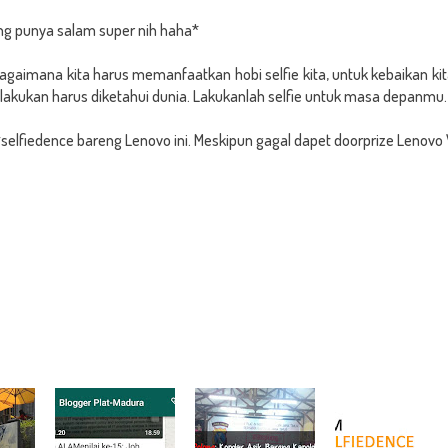
g punya salam super nih haha*
bagaimana kita harus memanfaatkan hobi selfie kita, untuk kebaikan k
 lakukan harus diketahui dunia. Lakukanlah selfie untuk masa depanmu.
lfiedence bareng Lenovo ini. Meskipun gagal dapet doorprize Lenovo Vib