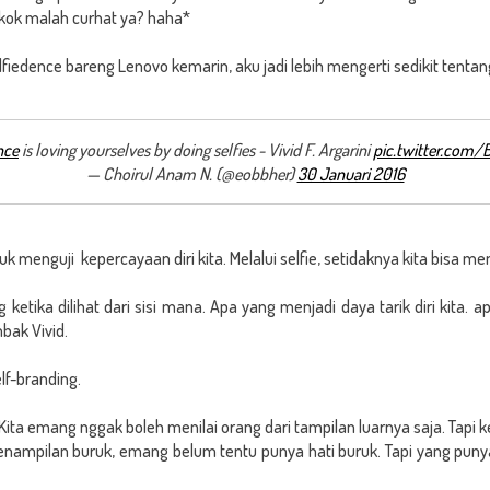
 *kok malah curhat ya? haha*
fiedence bareng Lenovo kemarin, aku jadi lebih mengerti sedikit tentan
nce
is loving yourselves by doing selfies - Vivid F. Argarini
pic.twitter.com/
— Choirul Anam N. (@eobbher)
30 Januari 2016
k menguji kepercayaan diri kita. Melalui selfie, setidaknya kita bisa meni
g ketika dilihat dari sisi mana. Apa yang menjadi daya tarik diri kita. a
mbak Vivid.
lf-branding.
ih. Kita emang nggak boleh menilai orang dari tampilan luarnya saja. Tap
ampilan buruk, emang belum tentu punya hati buruk. Tapi yang punya ha