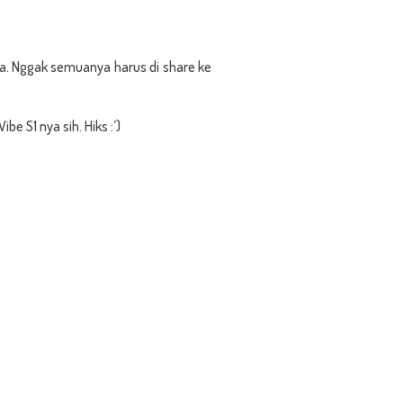
ita. Nggak semuanya harus di share ke
e S1 nya sih. Hiks :’)