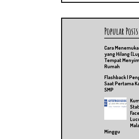
Popular Posts
Cara Menemuka
yang Hilang (Lu
Tempat Menyim
Rumah
Flashback | Pe
Saat Pertama Ka
SMP
Kum
Sta
Fac
Lucu
Mal
Minggu