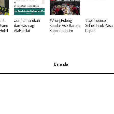
ELLO
Jum’at Barokah
#AlongPolong:
#Selfiedence :
Grand
dan Hashtag
Kopdar Asik Bareng
Selfie Untuk Masa
 Hotel
AlaMenilai
Kapolda Jatim
Depan
Beranda