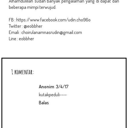
Alhamdulillah sudah banyak pengalaman yang di dapat dan
beberapa mimpi terwujud.
FB : https://www.facebook.com/udin.cho96o
Twitter : @eobbher
Emali : choirulanamnasrudin@gmail.com
Line : eobbher
1 komentar:
Anonim
3/4/17
kutakpeduli~~~~
Balas