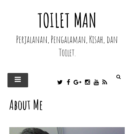
TOILET MAN
Perjalanan, Pengalaman, Kisah, dan
Toilet.
T
F
G
I
Y
R
W
A
O
N
O
S
I
C
O
S
U
S
About Me
T
E
G
T
T
T
B
L
A
U
E
O
E
G
B
R
O
P
R
E
K
L
A
U
M