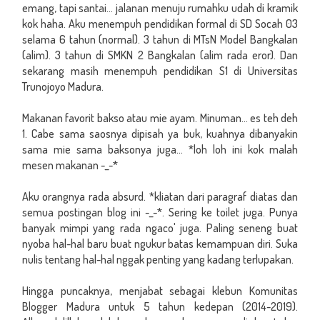
emang, tapi santai... jalanan menuju rumahku udah di kramik
kok haha. Aku menempuh pendidikan formal di SD Socah 03
selama 6 tahun (normal). 3 tahun di MTsN Model Bangkalan
(alim). 3 tahun di SMKN 2 Bangkalan (alim rada eror). Dan
sekarang masih menempuh pendidikan S1 di Universitas
Trunojoyo Madura.
Makanan favorit bakso atau mie ayam. Minuman... es teh deh
1. Cabe sama saosnya dipisah ya buk, kuahnya dibanyakin
sama mie sama baksonya juga... *loh loh ini kok malah
mesen makanan -_-*
Aku orangnya rada absurd. *kliatan dari paragraf diatas dan
semua postingan blog ini -_-*. Sering ke toilet juga. Punya
banyak mimpi yang rada ngaco' juga. Paling seneng buat
nyoba hal-hal baru buat ngukur batas kemampuan diri. Suka
nulis tentang hal-hal nggak penting yang kadang terlupakan.
Hingga puncaknya, menjabat sebagai klebun Komunitas
Blogger Madura untuk 5 tahun kedepan (2014-2019).