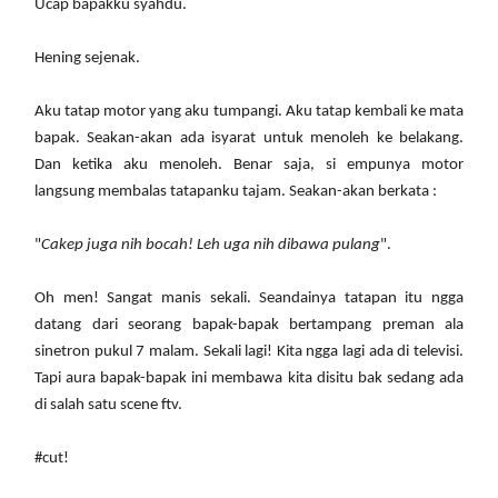
Ucap bapakku syahdu.
Hening sejenak.
Aku tatap motor yang aku tumpangi. Aku tatap kembali ke mata
bapak. Seakan-akan ada isyarat untuk menoleh ke belakang.
Dan ketika aku menoleh. Benar saja, si empunya motor
langsung membalas tatapanku tajam. Seakan-akan berkata :
"
Cakep juga nih bocah! Leh uga nih dibawa pulang
".
Oh men! Sangat manis sekali. Seandainya tatapan itu ngga
datang dari seorang bapak-bapak bertampang preman ala
sinetron pukul 7 malam. Sekali lagi! Kita ngga lagi ada di televisi.
Tapi aura bapak-bapak ini membawa kita disitu bak sedang ada
di salah satu scene ftv.
#cut!