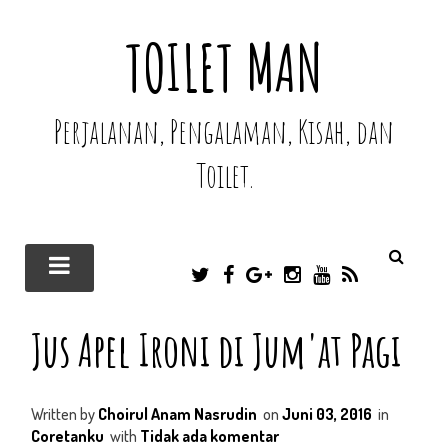
TOILET MAN
Perjalanan, Pengalaman, Kisah, dan
Toilet.
T
F
G
I
Y
R
W
A
O
N
O
S
I
C
O
S
U
S
Jus Apel Ironi di Jum'at Pagi
T
E
G
T
T
T
B
L
A
U
E
O
E
G
B
R
O
P
R
E
Written by
Choirul Anam Nasrudin
on
Juni 03, 2016
in
K
L
A
U
M
Coretanku
with
Tidak ada komentar