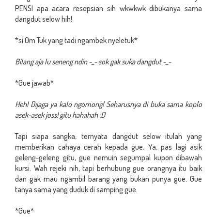
PENSI apa acara resepsian sih wkwkwk dibukanya sama
dangdut selow hih!
*si Om Tuk yang tadi ngambek nyeletuk*
Bilang aja lu seneng ndin -_- sok gak suka dangdut -_-
*Gue jawab*
Heh! Dijaga ya kalo ngomong! Seharusnya di buka sama koplo
asek-asek joss! gitu hahahah :D
Tapi siapa sangka, ternyata dangdut selow itulah yang
memberikan cahaya cerah kepada gue. Ya, pas lagi asik
geleng-geleng gitu, gue nemuin segumpal kupon dibawah
kursi. Wah rejeki nih, tapi berhubung gue orangnya itu baik
dan gak mau ngambil barang yang bukan punya gue. Gue
tanya sama yang duduk di samping gue.
*Gue*