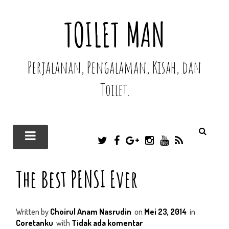
TOILET MAN
Perjalanan, Pengalaman, Kisah, dan
Toilet.
T
F
G
I
Y
R
W
A
O
N
O
S
I
C
O
S
U
S
The Best PENSI Ever
T
E
G
T
T
T
B
L
A
U
E
O
E
G
B
R
O
P
R
E
Written by
Choirul Anam Nasrudin
on
Mei 23, 2014
in
K
L
A
U
M
Coretanku
with
Tidak ada komentar