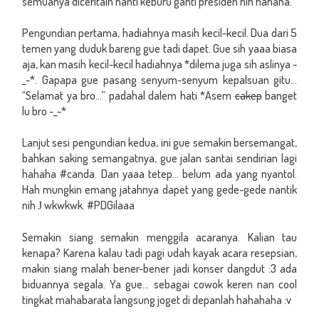
semuanya diceritain nanti keburu ganti presiden nih hahaha.
Pengundian pertama, hadiahnya masih kecil-kecil. Dua dari 5
temen yang duduk bareng gue tadi dapet. Gue sih yaaa biasa
aja, kan masih kecil-kecil hadiahnya *dilema juga sih aslinya -
_-*. Gapapa gue pasang senyum-senyum kepalsuan gitu...
“Selamat ya bro...” padahal dalem hati *Asem
cakep
banget
lu bro -_-*
Lanjut sesi pengundian kedua, ini gue semakin bersemangat,
bahkan saking semangatnya, gue jalan santai sendirian lagi
hahaha #canda. Dan yaaa tetep... belum ada yang nyantol.
Hah mungkin emang jatahnya dapet yang gede-gede nantik
nih
wkwkwk. #PDGilaaa
J
Semakin siang semakin menggila acaranya. Kalian tau
kenapa? Karena kalau tadi pagi udah kayak acara resepsian,
makin siang malah bener-bener jadi konser dangdut :3 ada
biduannya segala. Ya gue... sebagai cowok keren nan cool
tingkat mahabarata langsung joget di depanlah hahahaha :v