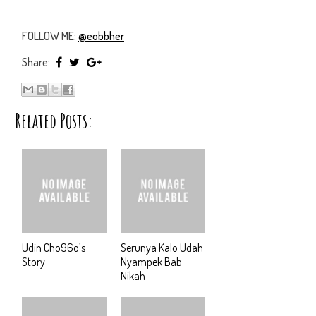
FOLLOW ME:
@eobbher
Share:
Related Posts:
Udin Cho96o’s
Serunya Kalo Udah
Story
Nyampek Bab
Nikah