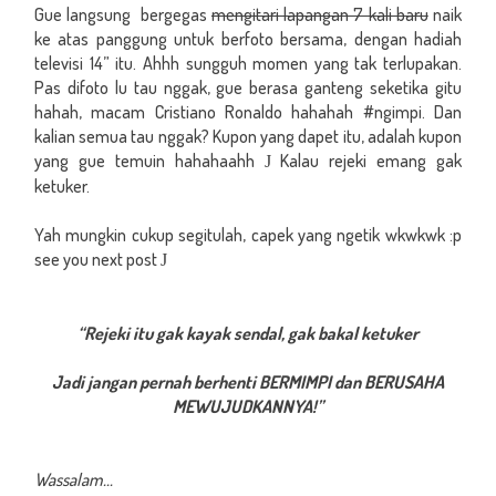
Gue langsung bergegas
mengitari lapangan 7 kali baru
naik
ke atas panggung untuk berfoto bersama, dengan hadiah
televisi 14” itu. Ahhh sungguh momen yang tak terlupakan.
Pas difoto lu tau nggak, gue berasa ganteng seketika gitu
hahah, macam Cristiano Ronaldo hahahah #ngimpi. Dan
kalian semua tau nggak? Kupon yang dapet itu, adalah kupon
yang gue temuin hahahaahh
Kalau rejeki emang gak
J
ketuker.
Yah mungkin cukup segitulah, capek yang ngetik wkwkwk :p
see you next post
J
“Rejeki itu gak kayak sendal, gak bakal ketuker
Jadi jangan pernah berhenti BERMIMPI dan BERUSAHA
MEWUJUDKANNYA!”
Wassalam...