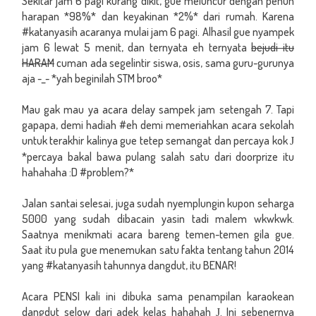
Sekitar jam 6 pagi kurang dikit, gue meluncur dengan penuh
harapan *98%* dan keyakinan *2%* dari rumah. Karena
#katanyasih acaranya mulai jam 6 pagi. Alhasil gue nyampek
jam 6 lewat 5 menit, dan ternyata eh ternyata
bejudi itu
HARAM
cuman ada segelintir siswa, osis, sama guru-gurunya
aja -_- *yah beginilah STM broo*
Mau gak mau ya acara delay sampek jam setengah 7. Tapi
gapapa, demi hadiah #eh demi memeriahkan acara sekolah
untuk terakhir kalinya gue tetep semangat dan percaya kok
J
*percaya bakal bawa pulang salah satu dari doorprize itu
hahahaha :D #problem?*
Jalan santai selesai, juga sudah nyemplungin kupon seharga
5000 yang sudah dibacain yasin tadi malem wkwkwk.
Saatnya menikmati acara bareng temen-temen gila gue.
Saat itu pula gue menemukan satu fakta tentang tahun 2014
yang #katanyasih tahunnya dangdut, itu BENAR!
Acara PENSI kali ini dibuka sama penampilan karaokean
dangdut selow dari adek kelas hahahah
. Ini sebenernya
J