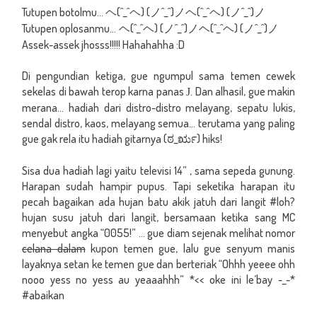
Tutupen botolmu...
(^_^
) (
^_^)
(^_^
) (
^_^)
ヘ
ヘ
ノ
ノヘ
ヘ
ノ
ノ
Tutupen oplosanmu...
(^_^
) (
^_^)
(^_^
) (
^_^)
ヘ
ヘ
ノ
ノヘ
ヘ
ノ
ノ
Assek-assek jhosss!!!!! Hahahahha :D
Di pengundian ketiga, gue ngumpul sama temen cewek
sekelas di bawah terop karna panas
. Dan alhasil, gue makin
J
merana... hadiah dari distro-distro melayang, sepatu lukis,
sendal distro, kaos, melayang semua... terutama yang paling
gue gak rela itu hadiah gitarnya
(
_
)
hiks!
ಠ
ರೃ
Sisa dua hadiah lagi yaitu televisi 14” , sama sepeda gunung.
Harapan sudah hampir pupus. Tapi seketika harapan itu
pecah bagaikan ada hujan batu akik jatuh dari langit #loh?
hujan susu jatuh dari langit, bersamaan ketika sang MC
menyebut angka “0055!” ... gue diam sejenak melihat nomor
celana dalam
kupon temen gue, lalu gue senyum manis
layaknya setan ke temen gue dan berteriak “Ohhh yeeee ohh
nooo yess no yess au yeaaahhh” *<< oke ini le’bay -_-*
#abaikan