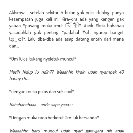
S
Akhirnya... setelah sekitar 5 bulan gak nulis di blog, punya
kesempatan juga kali ini. Kira-kira ada yang kangen gak
yaaaa *pasang muka imut
(
)
* #krik #krik hahahaa
‾
▿
‾
ʃ
ƪ
yasudahlah gak penting *padahal #sih ngarep banget
(
)
*. Lalu tiba-tiba ada asap datang entah dari mana
ಥ
ಥ
dan...
*Om Tuk si tukang nyeletuk muncul*
Masih hidup lu ndin?? Waaahhh kirain udah nyampek 40
harinya lu...
*dengan muka polos dan sok cool*
Hahahahahaaa.... anda siapa yaaa??
*Dengan muka rada berkerut Om Tuk bersabda*
Waaaahhh baru muncul udah nyari gara-gara nih anak