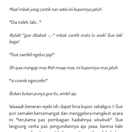
Maaf mbak yang cantik nan seksi ini kuponnya jatoh
*Dia noleh, lalu...*
#plak! *gue ditabok -_-* mbak cantik mata lu soek! Gue laki’
bego!
*Gue sambil ngelus pipi*
Oh iyaa mangap mas #eh maap mas, ini kuponnya mas jatoh
*si cowok ngesselin*
Bukan bukan punya gue itu, ambil aja.
Waaaah beneran rejeki nih, dapet lima kupon sekaligus
. Gue
J
pun semakin bersemangat dan menggelora mengikuti acara
ini *terutama pas pembagian hadiahnya wkwkwk*. Gue
langsung cerita pas pengundiannya aja yaaa, karena kalo