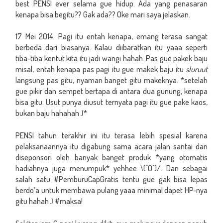
best PENSI ever selama gue hidup. Ada yang penasaran
kenapa bisa begitu?? Gak ada?? Oke mari saya jelaskan.
17 Mei 2014. Pagi itu entah kenapa, emang terasa sangat
berbeda dari biasanya. Kalau diibaratkan itu yaaa seperti
tiba-tiba kentut kita itu jadi wangi hahah. Pas gue pakek baju
misal, entah kenapa pas pagi itu gue makek baju itu
sluruut
langsung pas gitu, nyaman banget gitu makeknya. *setelah
gue pikir dan sempet bertapa di antara dua gunung, kenapa
bisa gitu. Usut punya diusut ternyata pagi itu gue pake kaos,
bukan baju hahahah
*
J
PENSI tahun terakhir ini itu terasa lebih spesial karena
pelaksanaannya itu digabung sama acara jalan santai dan
diseponsori oleh banyak banget produk *yang otomatis
hadiahnya juga menumpuk* yehhee \(^0^)/. Dan sebagai
salah satu #PemburuCapGratis tentu gue gak bisa lepas
berdo’a untuk membawa pulang yaaa minimal dapet HP-nya
gitu hahah
#maksa!
J