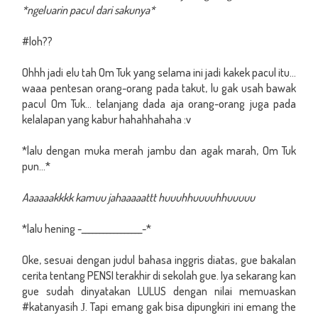
*ngeluarin pacul dari sakunya*
#loh??
Ohhh jadi elu tah Om Tuk yang selama ini jadi kakek pacul itu...
waaa pentesan orang-orang pada takut, lu gak usah bawak
pacul Om Tuk... telanjang dada aja orang-orang juga pada
kelalapan yang kabur hahahhahaha :v
*lalu dengan muka merah jambu dan agak marah, Om Tuk
pun...*
Aaaaaakkkk kamuu jahaaaaattt huuuhhuuuuhhuuuuu
*lalu hening -_________________-*
Oke, sesuai dengan judul bahasa inggris diatas, gue bakalan
cerita tentang PENSI terakhir di sekolah gue. Iya sekarang kan
gue sudah dinyatakan LULUS dengan nilai memuaskan
#katanyasih
. Tapi emang gak bisa dipungkiri ini emang the
J